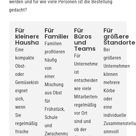
werden und für wie viele Personen ist die Bestellung
gedacht?
Für
Für
Für
Für
kleinere
Familien
Büros
größere
Haushalte
und
Standorte
Familien
Teams
Eine
Bei
profitieren
Für
kompakte
größeren
häufig
Unternehmen
Obst-
Unternehmen
von
ist
oder
können
einer
entscheidend,
Gemüsekiste
mehrere
Mischung
wie viele
eignet
Körbe
aus Obst
Mitarbeitende
sich,
oder
für
regelmäßig
wenn
eine
Frühstück,
vor Ort
Sie
individuelle
Schule
sind und
regelmäßig
Zusammenstell
und
ob der
frische
sinnvoll
Zwischenmahlzeiten