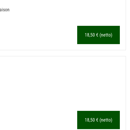
aison
18,50
€
(netto)
18,50
€
(netto)