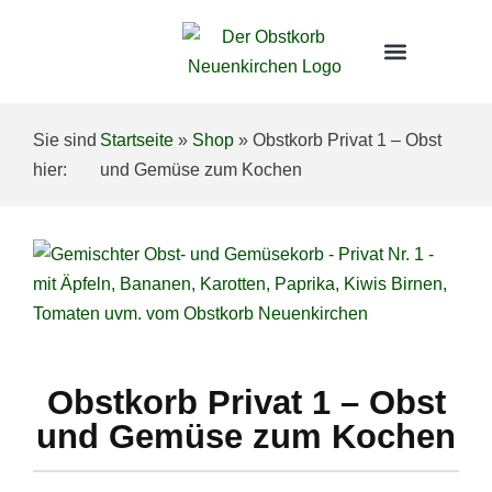
Obstkörbe „Große Vielfalt“ Büro
Obstkörbe „Kleine Vielfalt“ Büro
Obst- und Gemüsekörbe Privat
Gemüsebox Privat
Sie sind
Startseite
»
Shop
»
Obstkorb Privat 1 – Obst
hier:
und Gemüse zum Kochen
Obstkorb Privat 1 – Obst
und Gemüse zum Kochen