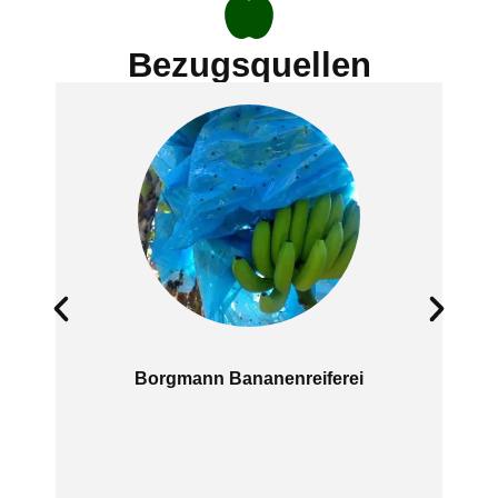
Bezugsquellen
Borgmann Bananenreiferei
El
Äpf