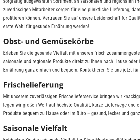
sorgfältig ausgewählten Sortiment an saisonalen und regionalen Pr
zuverlässigen Mitarbeiter sorgen für eine pünktliche Lieferung, d
profitieren können. Vertrauen Sie auf unsere Leidenschaft für Qual
erste Wahl für gesunde Ernährung werden!
Obst- und Gemüsekörbe
Erleben Sie die gesunde Vielfalt mit unseren frisch zusammengeste
saisonale und regionale Produkte direkt zu Ihnen nach Hause oder
Ernährung ganz einfach und bequem. Kontaktieren Sie uns jetzt für
Frischelieferung
Mit unserem zuverlässigen Frischelieferservice bringen wir knacki
legen wir großen Wert auf höchste Qualität, kurze Lieferwege und e
Produkte bequem zu Hause oder im Büro – gesund, lecker und gan
Saisonale Vielfalt
Entdecken Sie die saisonale Vielfalt für Klein MeckelsenWittenbe