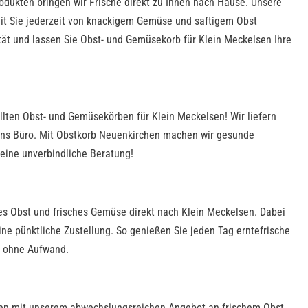
odukten bringen wir Frische direkt zu Ihnen nach Hause. Unsere
amit Sie jederzeit von knackigem Gemüse und saftigem Obst
ität und lassen Sie Obst- und Gemüsekorb für Klein Meckelsen Ihre
llten Obst- und Gemüsekörben für Klein Meckelsen! Wir liefern
 ins Büro. Mit Obstkorb Neuenkirchen machen wir gesunde
 eine unverbindliche Beratung!
ges Obst und frisches Gemüse direkt nach Klein Meckelsen. Dabei
ine pünktliche Zustellung. So genießen Sie jeden Tag erntefrische
z ohne Aufwand.
rgen mit unserem abwechslungsreichen Angebot an frischem Obst