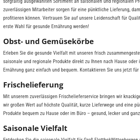
sorgfältig ausgewählten Sortiment an saisonalen und regionalen Pr
zuverlässigen Mitarbeiter sorgen für eine pünktliche Lieferung, d
profitieren können. Vertrauen Sie auf unsere Leidenschaft für Quali
erste Wahl für gesunde Ernährung werden!
Obst- und Gemüsekörbe
Erleben Sie die gesunde Vielfalt mit unseren frisch zusammengestel
saisonale und regionale Produkte direkt zu Ihnen nach Hause oder
Ernährung ganz einfach und bequem. Kontaktieren Sie uns jetzt für
Frischelieferung
Mit unserem zuverlässigen Frischelieferservice bringen wir knackig
wir großen Wert auf höchste Qualität, kurze Lieferwege und eine pü
Produkte bequem zu Hause oder im Büro – gesund, lecker und gan
Saisonale Vielfalt
Entdecken Sie die saisonale Vielfalt für Groß FlottbekWittenberg