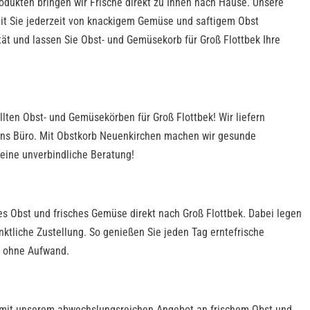
odukten bringen wir Frische direkt zu Ihnen nach Hause. Unsere
amit Sie jederzeit von knackigem Gemüse und saftigem Obst
tät und lassen Sie Obst- und Gemüsekorb für Groß Flottbek Ihre
lten Obst- und Gemüsekörben für Groß Flottbek! Wir liefern
 ins Büro. Mit Obstkorb Neuenkirchen machen wir gesunde
 eine unverbindliche Beratung!
es Obst und frisches Gemüse direkt nach Groß Flottbek. Dabei legen
nktliche Zustellung. So genießen Sie jeden Tag erntefrische
z ohne Aufwand.
en mit unserem abwechslungsreichen Angebot an frischem Obst und