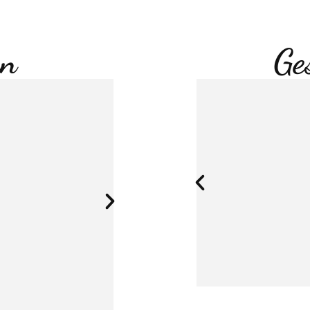
en
Ge
Elbe-Ob
Elbe Obst vertreibt seit 600 Jahren di
Land